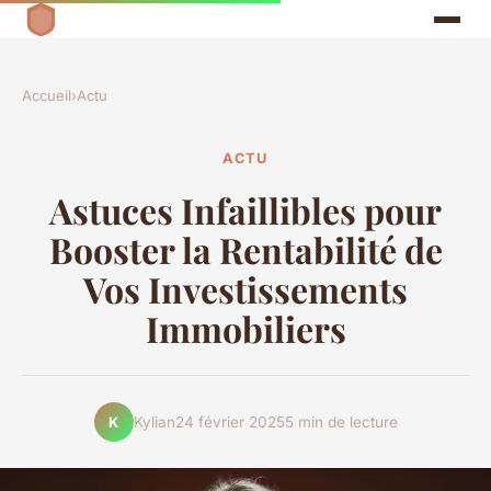
Accueil
›
Actu
ACTU
Astuces Infaillibles pour
Booster la Rentabilité de
Vos Investissements
Immobiliers
Kylian
24 février 2025
5 min de lecture
K