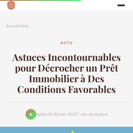
Accueil
›
Actu
ACTU
Astuces Incontournables
pour Décrocher un Prêt
Immobilier à Des
Conditions Favorables
Kylian
25 février 2025
7 min de lecture
K