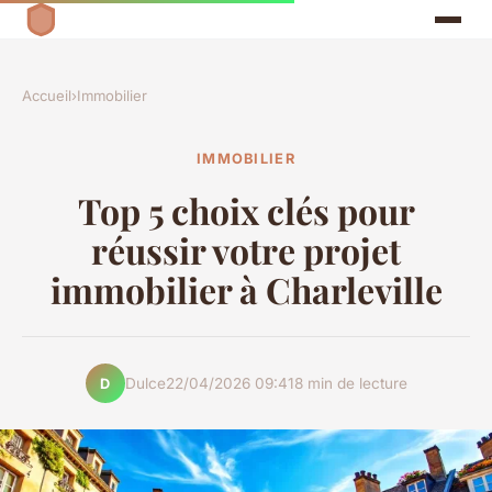
Accueil
›
Immobilier
IMMOBILIER
Top 5 choix clés pour
réussir votre projet
immobilier à Charleville
Dulce
22/04/2026 09:41
8 min de lecture
D