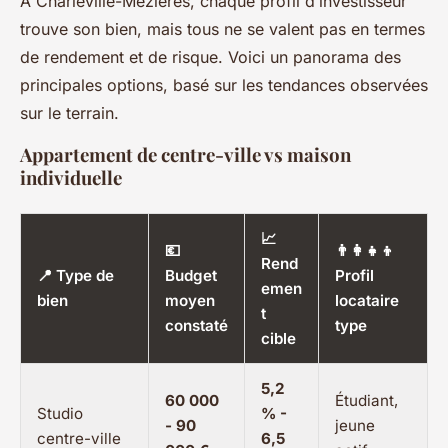
À Charleville-Mézières, chaque profil d’investisseur
trouve son bien, mais tous ne se valent pas en termes
de rendement et de risque. Voici un panorama des
principales options, basé sur les tendances observées
sur le terrain.
Appartement de centre-ville vs maison
individuelle
📈
💶
👨‍👩‍👧‍👦
Rend
📍 Type de
Budget
Profil
emen
bien
moyen
locataire
t
constaté
type
cible
5,2
60 000
Étudiant,
Studio
% -
- 90
jeune
centre-ville
6,5